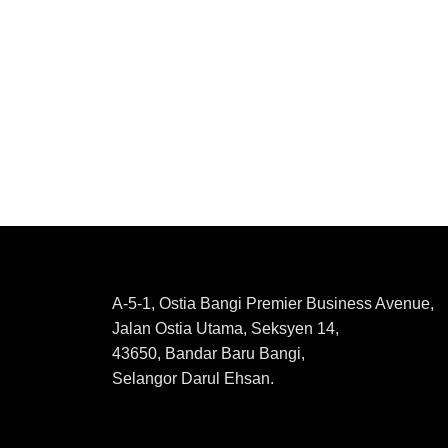
A-5-1, Ostia Bangi Premier Business Avenue,
Jalan Ostia Utama, Seksyen 14,
43650, Bandar Baru Bangi,
Selangor Darul Ehsan.