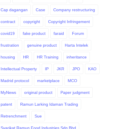
Cap dagangan
Case
Company restructuring
contract
copyright
Copyright Infringement
covid19
fake product
faraid
Forum
frustration
genuine product
Harta Intelek
housing
HR
HR Training
inheritance
Intellectual Property
IP
JKR
JPO
KAO
Madrid protocol
marketplace
MCO
MyNews
original product
Paper judgment
patent
Ramun Larking Idaman Trading
Retrenchment
Sue
Syarikat Ramun Food Industries Sdn Bhd