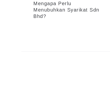
Mengapa Perlu
Menubuhkan Syarikat Sdn
Bhd?
Mengapa Perlu Menubuhkan Syarikat Sdn Bhd? Ramai yang menyangka menubuhkan syarikat Sdn Bhd memerlukan biaya yang tinggi, namun tidak dinafikan ia merupakan satu pelaburan yang berbaloi sekiranya anda mengetahui kebaikan yang bakal diperoleh oleh Pengarah Syarikat dan Pemilik sesebuah syarikat apabila menjalankan perniagaan menggunakan status Sdn Bhd. Untuk mengetahui secara...
LEARN MORE