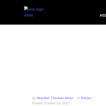
HO
By
Abdullah Tharwan Athari
In
Articles
Posted
October 13, 2022