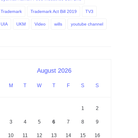
Trademark
Trademark Act Bill 2019
TV3
UIA
UKM
Video
wills
youtube channel
August 2026
M
T
W
T
F
S
S
1
2
3
4
5
6
7
8
9
10
11
12
13
14
15
16